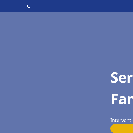
📞
Ser
Fa
Intervent