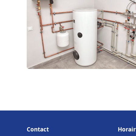
Contact
Horair