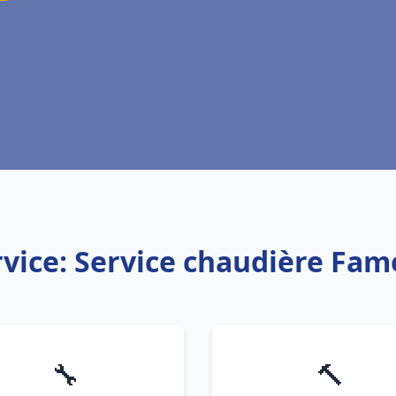
rvice: Service chaudière Fam
🔧
🔨