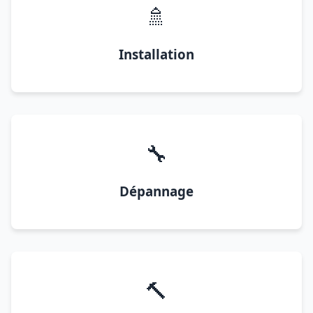
🚿
Installation
🔧
Dépannage
🔨