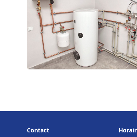
Contact
Horair