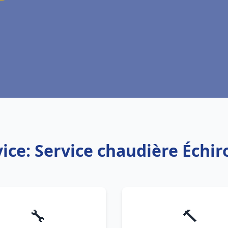
ice: Service chaudière Échir
🔧
🔨