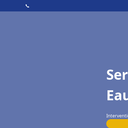
📞
Ser
Ea
Intervent