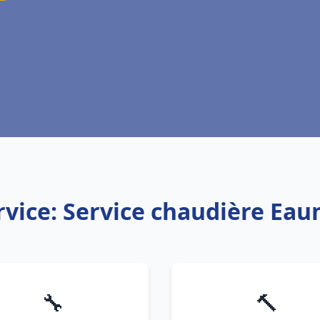
rvice: Service chaudière Eau
🔧
🔨