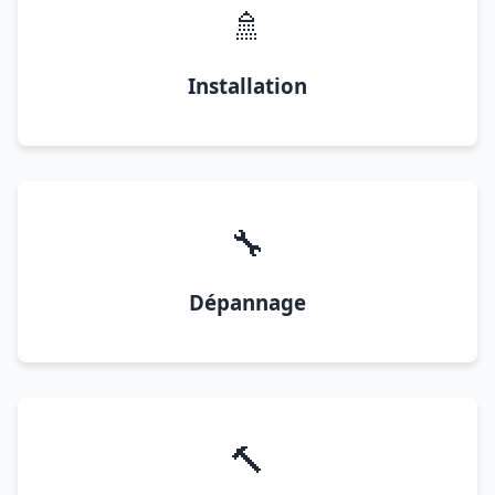
🚿
Installation
🔧
Dépannage
🔨