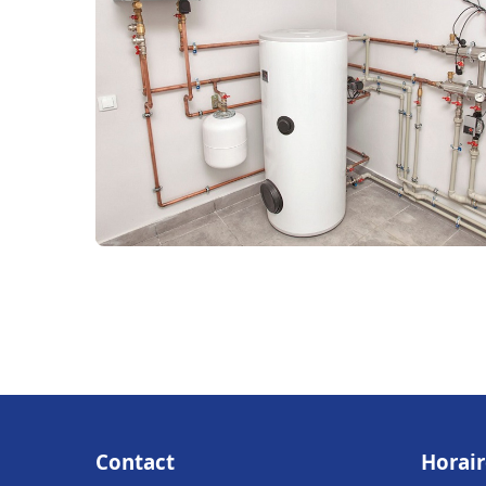
Contact
Horair