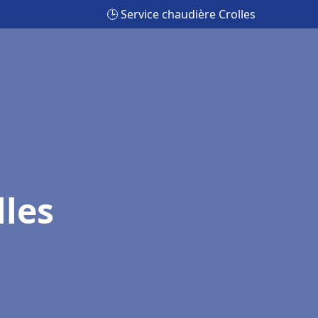
🕒 Service chaudière Crolles
lles