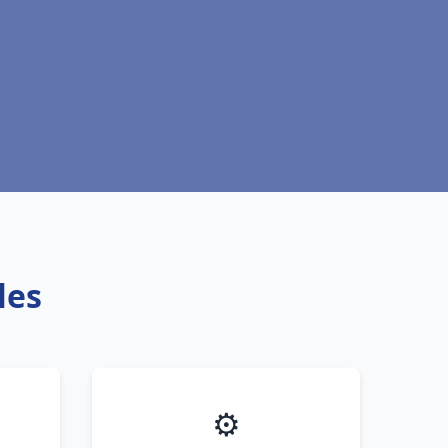
les
⚙️