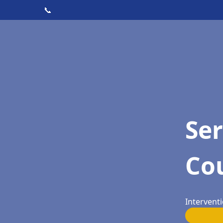
📞
Ser
Co
Intervent