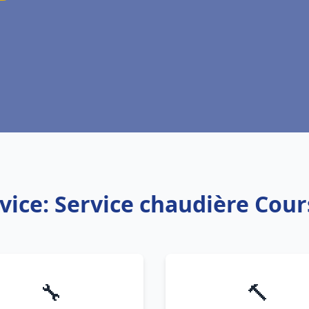
vice: Service chaudière Cou
🔧
🔨