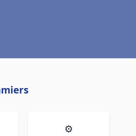
mmiers
⚙️