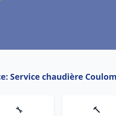
ce: Service chaudière Coulo
🔧
🔨