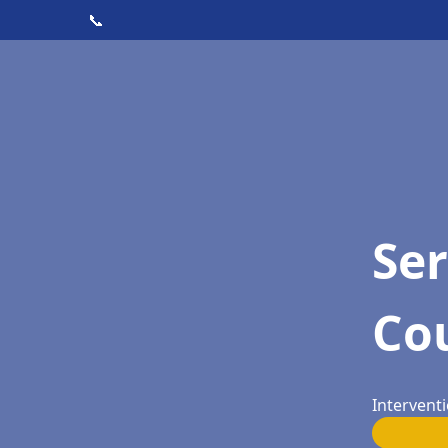
📞
Ser
Co
Intervent