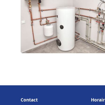
Contact
Horair