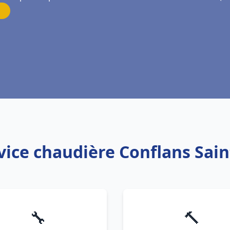
rvice chaudière Conflans Sai
🔧
🔨