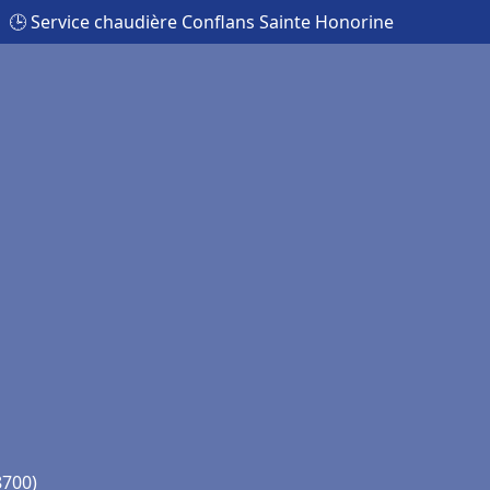
🕒 Service chaudière Conflans Sainte Honorine
8700)