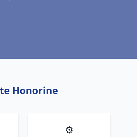
nte Honorine
⚙️