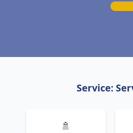
Service: Se
🚿