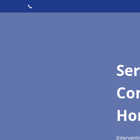
📞
Ser
Con
Ho
Intervent