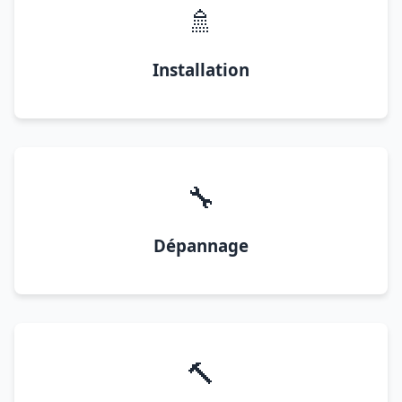
🚿
Installation
🔧
Dépannage
🔨