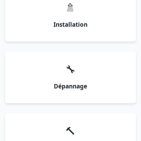
🚿
Installation
🔧
Dépannage
🔨