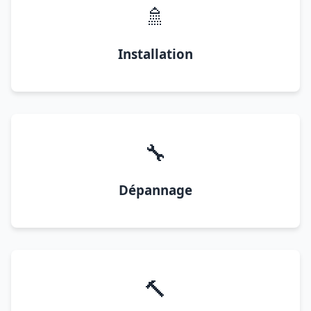
🚿
Installation
🔧
Dépannage
🔨