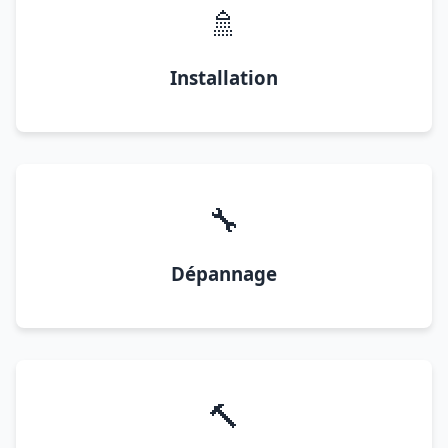
🚿
Installation
🔧
Dépannage
🔨