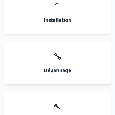
🚿
Installation
🔧
Dépannage
🔨