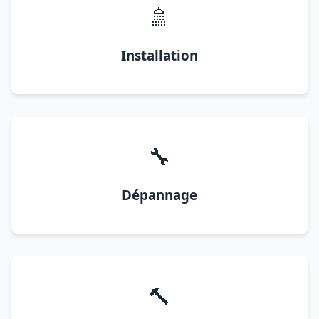
🚿
Installation
🔧
Dépannage
🔨