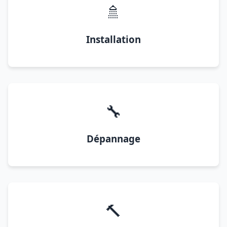
🚿
Installation
🔧
Dépannage
🔨