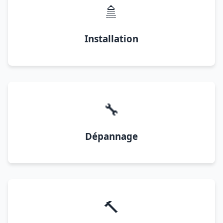
🚿
Installation
🔧
Dépannage
🔨