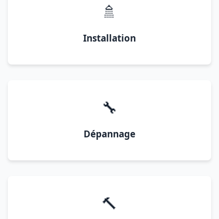
🚿
Installation
🔧
Dépannage
🔨