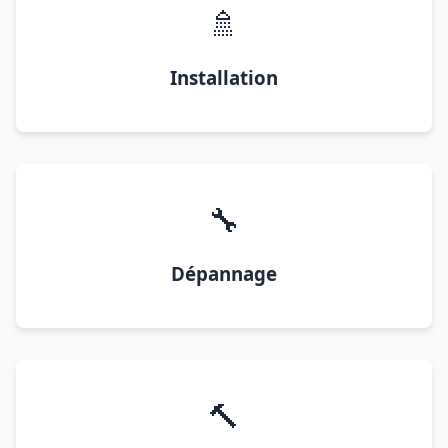
🚿
Installation
🔧
Dépannage
🔨