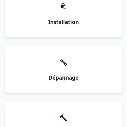
🚿
Installation
🔧
Dépannage
🔨