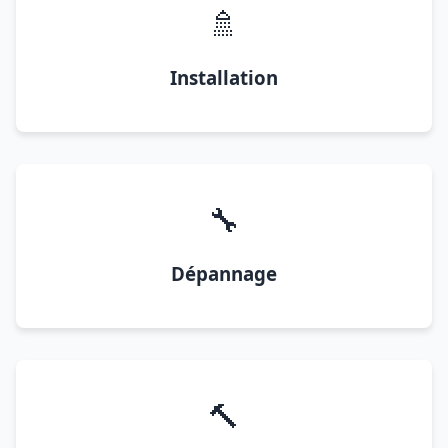
🚿
Installation
🔧
Dépannage
🔨