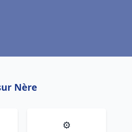
sur Nère
⚙️