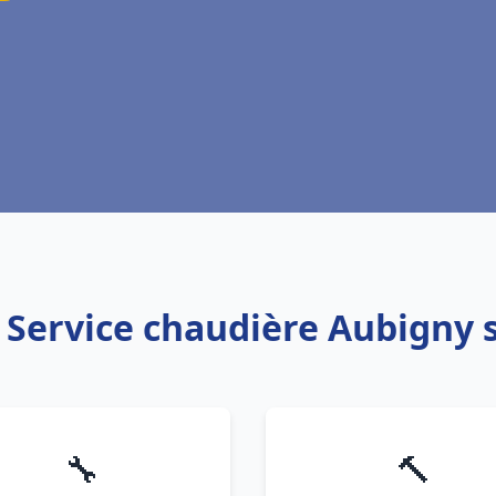
: Service chaudière Aubigny 
🔧
🔨