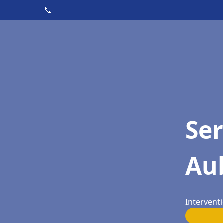
📞
Ser
Au
Intervent