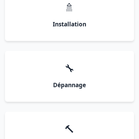
🚿
Installation
🔧
Dépannage
🔨