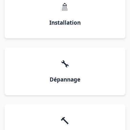
🚿
Installation
🔧
Dépannage
🔨