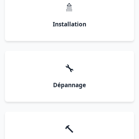
🚿
Installation
🔧
Dépannage
🔨