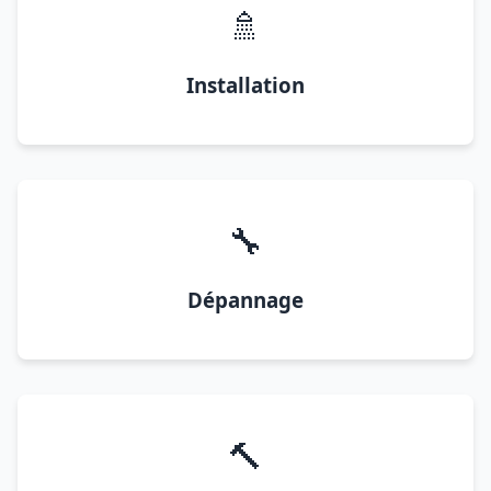
🚿
Installation
🔧
Dépannage
🔨